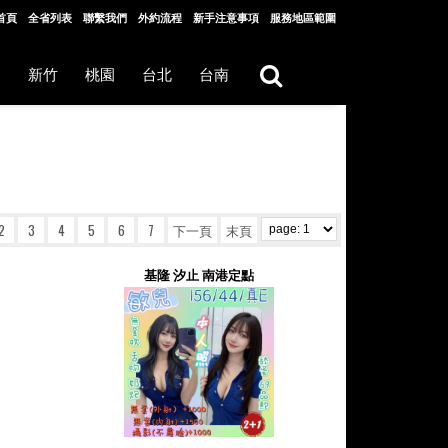
首頁
全省列表
聯繫我們
外約流程
新手注意事項
服務地區範圍
中
新竹
桃園
台北
台南
2
3
4
5
6
7
下一頁
末頁
基隆 汐止 南港定點