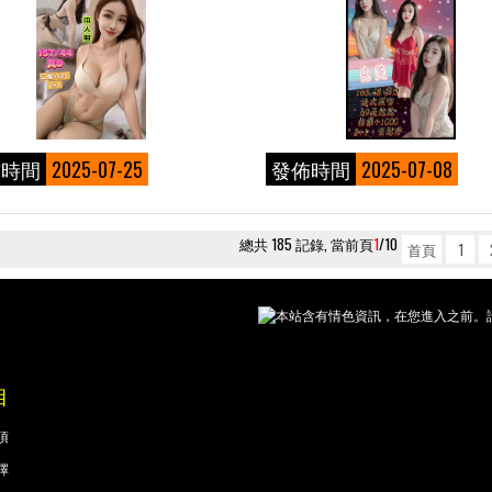
佈時間
2025-07-25
發佈時間
2025-07-08
總共 185 記錄, 當前頁
1
/10
首頁
1
本站含有情色資訊，在您進入之前。請
目
項
擇