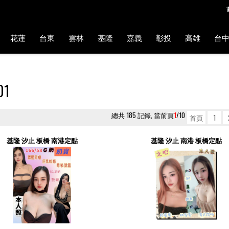
花蓮
台東
雲林
基隆
嘉義
彰投
高雄
台
01
總共 185 記錄, 當前頁
1
/10
首頁
1
基隆 汐止 板橋 南港定點
基隆 汐止 南港 板橋定點