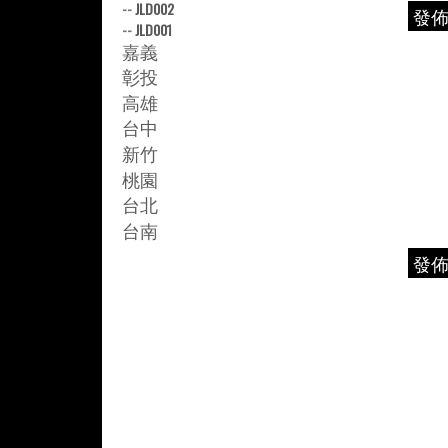
--
JLD002
發
--
JLD001
嘉義
彰投
高雄
台中
新竹
桃園
台北
台南
發