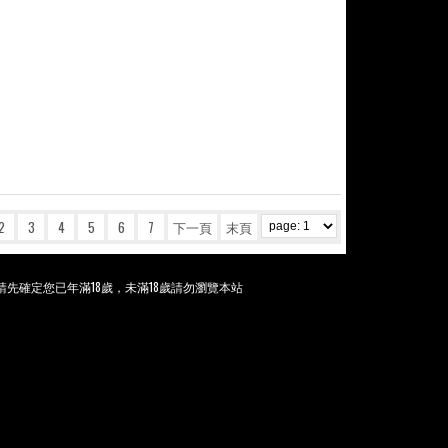
2
3
4
5
6
7
下一頁
末頁
先確定您已年滿18歲，未滿18歲請勿瀏覽本站