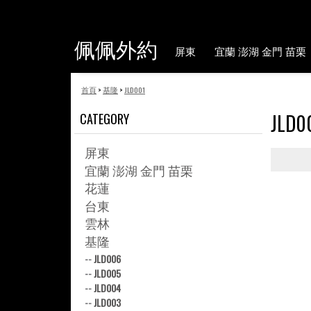
佩佩外約
屏東
宜蘭 澎湖 金門 苗栗
首頁
>
基隆
>
JLD001
JLD0
CATEGORY
屏東
宜蘭 澎湖 金門 苗栗
花蓮
台東
雲林
基隆
--
JLD006
--
JLD005
--
JLD004
--
JLD003