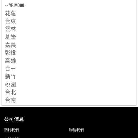
--
YPJMD001
花蓮
台東
雲林
基隆
嘉義
彰投
高雄
台中
新竹
桃園
台北
台南
公司信息
關於我們
聯絡我們