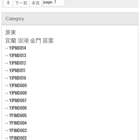
8
下一頁
末頁
Category
屏東
宜蘭 澎湖 金門 苗栗
--
YJPMD014
--
YJPMD013
--
YJPMD012
--
YJPMD011
--
YJPMD010
--
YJPMD009
--
YJPMD008
--
YJPMD007
--
YJPMD006
--
YPJMD005
--
YPJMD004
--
YPJMD003
--
YPJMD002